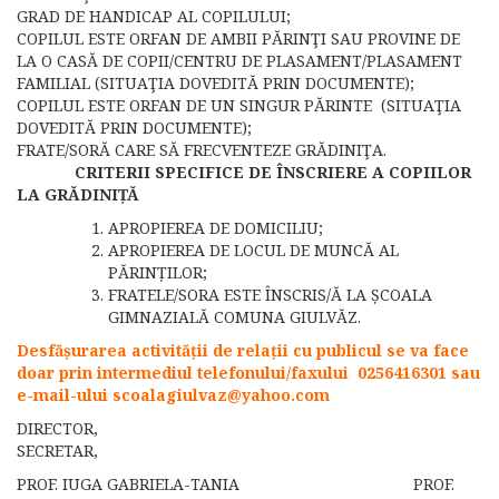
GRAD DE HANDICAP AL COPILULUI;
COPILUL ESTE ORFAN DE AMBII PĂRINŢI SAU PROVINE DE
LA O CASĂ DE COPII/CENTRU DE PLASAMENT/PLASAMENT
FAMILIAL (SITUAŢIA DOVEDITĂ PRIN DOCUMENTE);
COPILUL ESTE ORFAN DE UN SINGUR PĂRINTE (SITUAŢIA
DOVEDITĂ PRIN DOCUMENTE);
FRATE/SORĂ CARE SĂ FRECVENTEZE GRĂDINIŢA.
CRITERII SPECIFICE DE ÎNSCRIERE A COPIILOR
LA GRĂDINIȚĂ
APROPIEREA DE DOMICILIU;
APROPIEREA DE LOCUL DE MUNCĂ AL
PĂRINȚILOR;
FRATELE/SORA ESTE ÎNSCRIS/Ă LA ȘCOALA
GIMNAZIALĂ COMUNA GIULVĂZ.
Desfășurarea activității de relații cu publicul se va face
doar prin intermediul telefonului/faxului 0256416301 sau
e-mail-ului
scoalagiulvaz@yahoo.com
DIRECTOR,
SECRETAR,
PROF. IUGA GABRIELA-TANIA PROF.