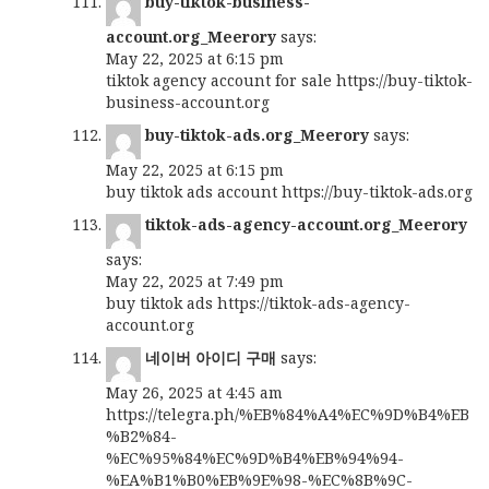
buy-tiktok-business-
account.org_Meerory
says:
May 22, 2025 at 6:15 pm
tiktok agency account for sale
https://buy-tiktok-
business-account.org
buy-tiktok-ads.org_Meerory
says:
May 22, 2025 at 6:15 pm
buy tiktok ads account
https://buy-tiktok-ads.org
tiktok-ads-agency-account.org_Meerory
says:
May 22, 2025 at 7:49 pm
buy tiktok ads
https://tiktok-ads-agency-
account.org
네이버 아이디 구매
says:
May 26, 2025 at 4:45 am
https://telegra.ph/%EB%84%A4%EC%9D%B4%EB
%B2%84-
%EC%95%84%EC%9D%B4%EB%94%94-
%EA%B1%B0%EB%9E%98-%EC%8B%9C-