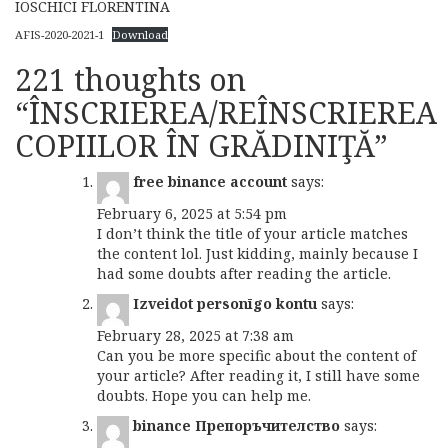
IOSCHICI FLORENTINA
AFIS-2020-2021-1
Download
221 thoughts on
“
ÎNSCRIEREA/REÎNSCRIEREA
COPIILOR ÎN GRĂDINIŢĂ
”
free binance account
says:
February 6, 2025 at 5:54 pm
I don’t think the title of your article matches
the content lol. Just kidding, mainly because I
had some doubts after reading the article.
Izveidot personīgo kontu
says:
February 28, 2025 at 7:38 am
Can you be more specific about the content of
your article? After reading it, I still have some
doubts. Hope you can help me.
binance Препоръчителство
says: