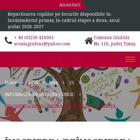
Anunturi:
Repartizarea copiilor pe locurile disponibile în
învățământul primar, în cadrul etapei a doua, anul
școlar 2026-2027
+ 40 (0)256 416301
Comuna Giulvăz
scoalagiulvaz@yahoo.com
Nr. 116, judeţ Timiş
ȘCOALA GIULVĂZ
Togg
navi
Home
2026
May
25
INFORMAȚII DE INTERES PUBLIC
ÎNSCRIEREA/REÎNSCRIEREA COPIILOR ÎN GRĂDINIŢĂ