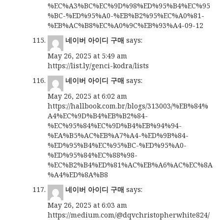
%EC%A3%BC%EC%9D%98%ED%95%B4%EC%95
%BC-%ED%95%A0-%EB%B2%95%EC%A0%81-
%EB%AC%B8%EC%A0%9C%EB%93%A4-09-12
네이버 아이디 구매
says:
May 26, 2025 at 5:49 am
https://list.ly/genci-kodra/lists
네이버 아이디 구매
says:
May 26, 2025 at 6:02 am
https://hallbook.com.br/blogs/313003/%EB%84%
A4%EC%9D%B4%EB%B2%84-
%EC%95%84%EC%9D%B4%EB%94%94-
%EA%B5%AC%EB%A7%A4-%ED%9B%84-
%ED%95%B4%EC%95%BC-%ED%95%A0-
%ED%95%84%EC%88%98-
%EC%B2%B4%ED%81%AC%EB%A6%AC%EC%8A
%A4%ED%8A%B8
네이버 아이디 구매
says:
May 26, 2025 at 6:03 am
https://medium.com/@dqvchristopherwhite824/