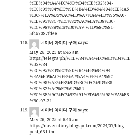
%EB%84%A4%EC%9D%B4%EB%B2%84-
%EC%95%84%EC%9D%B4%EB%94%94%EB%A5
%BC-%EA%B5%AC%EB%A7%A4%ED%95%A0-
%EB%95%8C-%EC%82%AC%EA%B8%B0-
%EC%98%88%EB%B0%A9-%ED%8C%81-
3f467087fdee
네이버 아이디 구매
says:
May 26, 2025 at 6:46 am
https://telegra.ph/%EB%84%A4%EC%9D%B4%EB
%B2%84-
%EC%95%84%EC%9D%B4%EB%94%94-
%EA%B5%AC%EB%A7%A4%EB%A1%9C-
%EC%98%A8%EB%9D%BC%EC%9D%B8-
%EC%82%AC%EC%97%85-
%EC%8B%9C%EC%9E%91%ED%95%98%EA%B8
%B0-07-31
네이버 아이디 구매
says:
May 26, 2025 at 6:46 am
https://naveridbuy.blogspot.com/2024/07/blog-
post_68.html