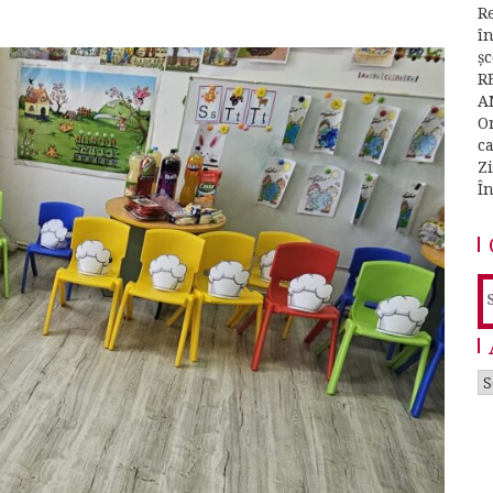
Re
î
ș
R
A
O
c
Z
Î
S
f
A