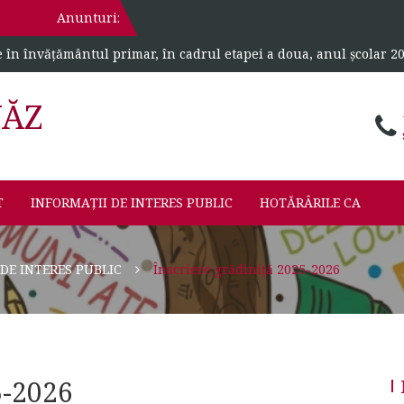
Anunturi:
e în învățământul primar, în cadrul etapei a doua, anul școlar 2
VĂZ
T
INFORMAȚII DE INTERES PUBLIC
HOTĂRÂRILE CA
DE INTERES PUBLIC
Înscriere grădiniță 2025-2026
5-2026