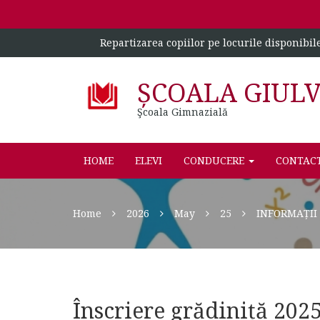
Repartizarea copiilor pe locurile disponibil
ȘCOALA GIUL
Şcoala Gimnazială
HOME
ELEVI
CONDUCERE
CONTAC
Home
2026
May
25
INFORMAȚII 
Înscriere grădiniță 202