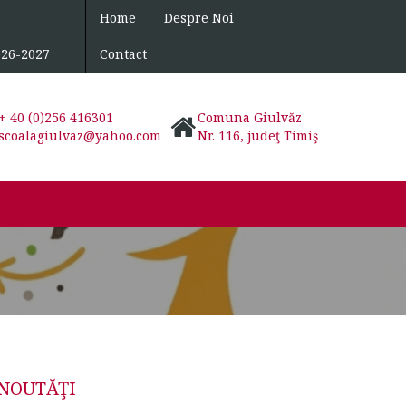
Home
Despre Noi
026-2027
Contact
+ 40 (0)256 416301
Comuna Giulvăz
scoalagiulvaz@yahoo.com
Nr. 116, judeţ Timiş
NOUTĂŢI