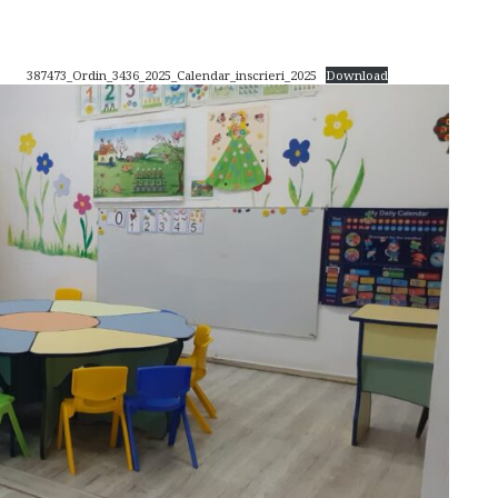
387473_Ordin_3436_2025_Calendar_inscrieri_2025
Download