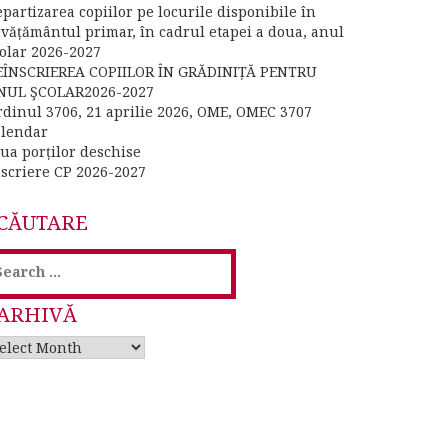
partizarea copiilor pe locurile disponibile în
nvățământul primar, în cadrul etapei a doua, anul
colar 2026-2027
EÎNSCRIEREA COPIILOR ÎN GRĂDINIȚĂ PENTRU
NUL ŞCOLAR2026-2027
rdinul 3706, 21 aprilie 2026, OME, OMEC 3707
alendar
iua porților deschise
nscriere CP 2026-2027
CĂUTARE
earch
or:
ARHIVĂ
rhivă