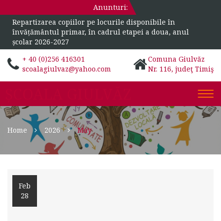
Anunturi:
Repartizarea copiilor pe locurile disponibile în
învățământul primar, în cadrul etapei a doua, anul
școlar 2026-2027
+ 40 (0)256 416301
Comuna Giulvăz
scoalagiulvaz@yahoo.com
Nr. 116, judeţ Timiş
ȘCOALA GIULVĂZ
Togg
navi
Home
2026
May
Feb
28