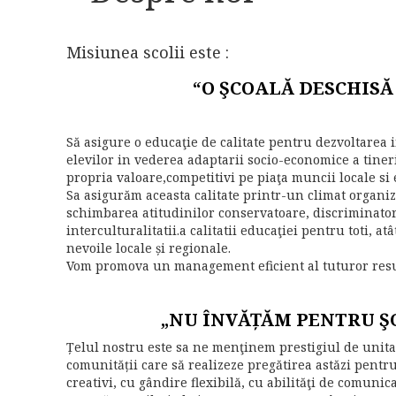
Misiunea scolii este :
“O ŞCOALĂ DESCHISĂ 
Să asigure o educaţie de calitate pentru dezvoltarea i
elevilor in vederea adaptarii socio-economice a tineril
propria valoare,competitivi pe piaţa muncii locale si
Sa asigurăm aceasta calitate printr-un climat organi
schimbarea atitudinilor conservatoare, discriminato
interculturalitatii.a calitatii educaţiei pentru toti, at
nevoile locale și regionale.
Vom promova un management eficient al tuturor resur
„NU ÎNVĂȚĂM PENTRU ŞC
Țelul nostru este sa ne menţinem prestigiul de unitat
comunității care să realizeze pregătirea astăzi pentru 
creativi, cu gândire flexibilă, cu abilităţi de comuni