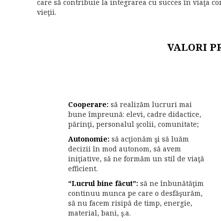
care să contribuie la integrarea cu succes în viaţa co
vieţii.
VALORI P
Cooperare:
să realizăm lucruri mai
bune împreună: elevi, cadre didactice,
părinţi, personalul şcolii, comunitate;
Autonomie:
să acţionăm şi să luăm
decizii în mod autonom, să avem
iniţiative, să ne formăm un stil de viaţă
efficient.
“Lucrul bine făcut”:
să ne înbunătăţim
continuu munca pe care o desfăşurăm,
să nu facem risipă de timp, energie,
material, bani, ş.a.