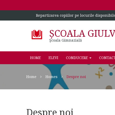
Repartizarea copiilor pe locurile disponibil
ȘCOALA GIUL
Şcoala Gimnazială
HOME
ELEVI
CONDUCERE
CONTAC
Home
Homes
Despre noi
Despre noi