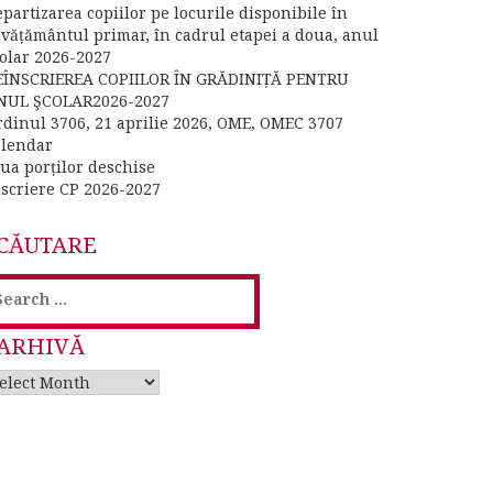
partizarea copiilor pe locurile disponibile în
nvățământul primar, în cadrul etapei a doua, anul
colar 2026-2027
EÎNSCRIEREA COPIILOR ÎN GRĂDINIȚĂ PENTRU
NUL ŞCOLAR2026-2027
rdinul 3706, 21 aprilie 2026, OME, OMEC 3707
alendar
iua porților deschise
nscriere CP 2026-2027
CĂUTARE
earch
or:
ARHIVĂ
rhivă