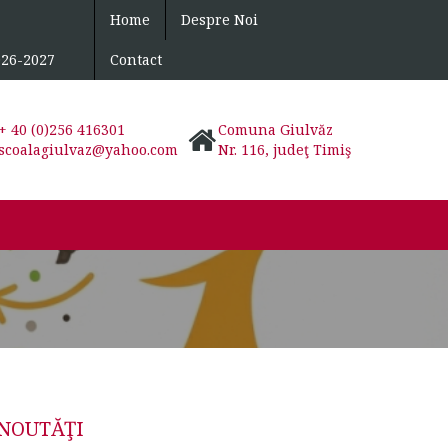
Home
Despre Noi
026-2027
Contact
+ 40 (0)256 416301
Comuna Giulvăz
scoalagiulvaz@yahoo.com
Nr. 116, judeţ Timiş
NOUTĂŢI