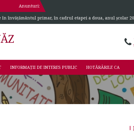
Anunturi:
e în învățământul primar, în cadrul etapei a doua, anul școlar 2
VĂZ
T
INFORMAȚII DE INTERES PUBLIC
HOTĂRÂRILE CA