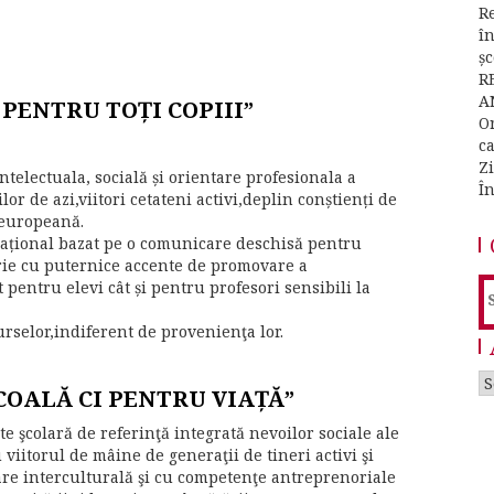
Re
î
ș
R
A
PENTRU TOȚI COPIII”
O
c
Z
ntelectuala, socială și orientare profesionala a
Î
or de azi,viitori cetateni activi,deplin conștienți de
 europeană.
zațional bazat pe o comunicare deschisă pentru
rie cu puternice accente de promovare a
ât pentru elevi cât și pentru profesori sensibili la
S
f
selor,indiferent de provenienţa lor.
A
OALĂ CI PENTRU VIAȚĂ”
e şcolară de referinţă integrată nevoilor sociale ale
viitorul de mâine de generaţii de tineri activi şi
care interculturală şi cu competenţe antreprenoriale