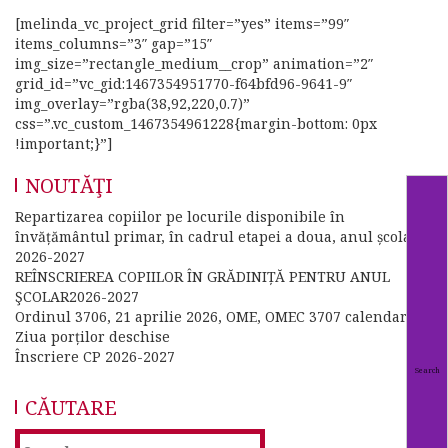
[melinda_vc_project_grid filter=”yes” items=”99″
items_columns=”3″ gap=”15″
img_size=”rectangle_medium__crop” animation=”2″
grid_id=”vc_gid:1467354951770-f64bfd96-9641-9″
img_overlay=”rgba(38,92,220,0.7)”
css=”.vc_custom_1467354961228{margin-bottom: 0px
!important;}”]
NOUTĂŢI
Repartizarea copiilor pe locurile disponibile în
învățământul primar, în cadrul etapei a doua, anul școlar
2026-2027
REÎNSCRIEREA COPIILOR ÎN GRĂDINIȚĂ PENTRU ANUL
ŞCOLAR2026-2027
Ordinul 3706, 21 aprilie 2026, OME, OMEC 3707 calendar
Ziua porților deschise
Înscriere CP 2026-2027
CĂUTARE
Search