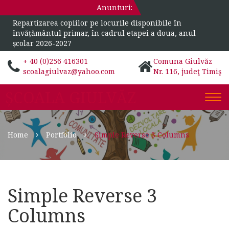
Anunturi:
Repartizarea copiilor pe locurile disponibile în
învățământul primar, în cadrul etapei a doua, anul
școlar 2026-2027
+ 40 (0)256 416301
Comuna Giulvăz
scoalagiulvaz@yahoo.com
Nr. 116, judeţ Timiş
ȘCOALA GIULVĂZ
Togg
navi
Home
Portfolio
Simple Reverse 3 Columns
Simple Reverse 3
Columns