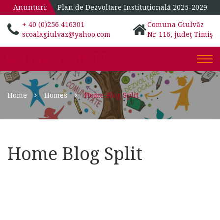
Anunturi:
Plan de Dezvoltare Instituțională 2025-2029
+ 40 (0)256 416301
Comuna Giulvăz
scoalagiulvaz@yahoo.com
Nr. 116, judeţ Timiş
ȘCOALA GIULVĂZ
Togg
navi
Home
Homes
Home Blog Split
Home Blog Split