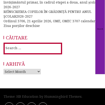
învățământul primar, în cadrul etapei a doua, anul școlar
2026-2027
REÎNSCRIEREA COPIILOR ÎN GRĂDINIȚĂ PENTRU ANUL
ŞCOLAR2026-2027
Ordinul 3706, 21 aprilie 2026, OME, OMEC 3707 calendar
Ziua porților deschise
CĂUTARE
Search
for:
ARHIVĂ
Arhivă
Theme: HB Education by
Hummingbird Themes
.