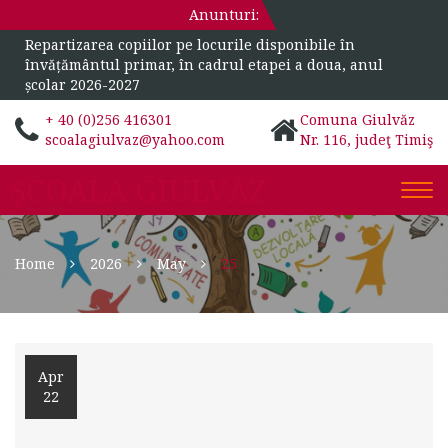
Anunturi:
Repartizarea copiilor pe locurile disponibile în
învățământul primar, în cadrul etapei a doua, anul
școlar 2026-2027
+ 40 (0)256 416301
Comuna Giulvăz
scoalagiulvaz@yahoo.com
Nr. 116, judeţ Timiş
ȘCOALA GIULVĂZ
Togg
navi
Home
2026
May
25
Apr
22