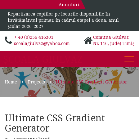
Anunturi:
Repartizarea copiilor pe locurile disponibile în
învățământul primar, în cadrul etapei a doua, anul
școlar 2026-2027
+ 40 (0)256 416301
Comuna Giulvăz
scoalagiulvaz@yahoo.com
Nr. 116, judeţ Timiş
ȘCOALA GIULVĂZ
Togg
navi
Home
Projects
Ultimate CSS Gradient Generator
Ultimate CSS Gradient
Generator