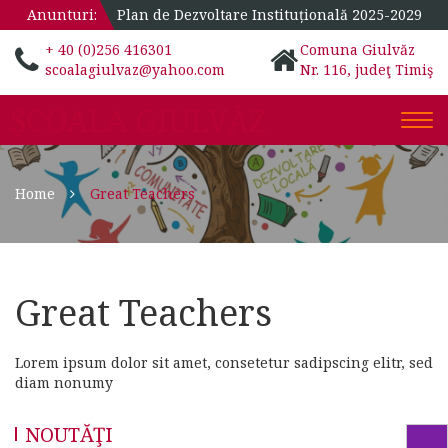
Anunturi:
Plan de Dezvoltare Instituțională 2025-2029
+ 40 (0)256 416301
Comuna Giulvăz
scoalagiulvaz@yahoo.com
Nr. 116, judeţ Timiş
ȘCOALA GIULVĂZ
Togg
navi
Home
Great Teachers
Great Teachers
Lorem ipsum dolor sit amet, consetetur sadipscing elitr, sed
diam nonumy
NOUTĂŢI