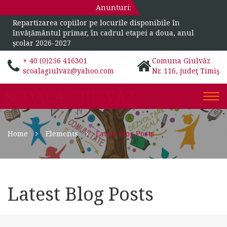
Anunturi:
Repartizarea copiilor pe locurile disponibile în
învățământul primar, în cadrul etapei a doua, anul
școlar 2026-2027
+ 40 (0)256 416301
Comuna Giulvăz
scoalagiulvaz@yahoo.com
Nr. 116, judeţ Timiş
ȘCOALA GIULVĂZ
Togg
navi
Home
Elements
Latest Blog Posts
Latest Blog Posts