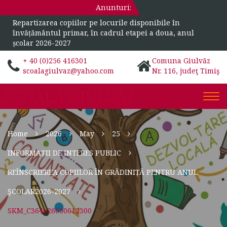
Anunturi:
Repartizarea copiilor pe locurile disponibile în
învățământul primar, în cadrul etapei a doua, anul
școlar 2026-2027
+ 40 (0)256 416301
Comuna Giulvăz
scoalagiulvaz@yahoo.com
Nr. 116, judeţ Timiş
ȘCOALA GIULVĂZ
Togg
navi
Home
2026
May
25
INFORMAȚII DE INTERES PUBLIC
REÎNSCRIEREA COPIILOR ÎN GRĂDINIȚĂ PENTRU ANUL
ŞCOLAR2026-2027
SKM_C364e26050612300