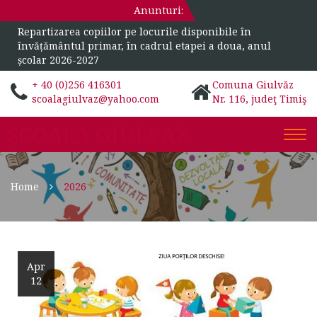
Anunturi:
Repartizarea copiilor pe locurile disponibile în
învățământul primar, în cadrul etapei a doua, anul
școlar 2026-2027
+ 40 (0)256 416301
Comuna Giulvăz
scoalagiulvaz@yahoo.com
Nr. 116, judeţ Timiş
ȘCOALA GIULVĂZ
Togg
navi
Home
2026
Apr
12