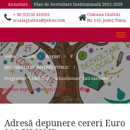
Anunturi:
Plan de Dezvoltare Instituțională 2025-2029
+ 40 (0)256 416301
Comuna Giulvăz
scoalagiulvaz@yahoo.com
Nr. 116, judeţ Timiş
ȘCOALA GIULVĂZ
Togg
navi
Home
2026
August
8
INFORMAȚII DE INTERES PUBLIC
Programul ”EURO 200” – achiziționare calculatoare
Adresă depunere cereri Euro 200 ISJ ISMB
Adresă depunere cereri Euro