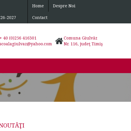
Home
Despre Noi
026-2027
Contact
+ 40 (0)256 416301
Comuna Giulvăz
scoalagiulvaz@yahoo.com
Nr. 116, judeţ Timiş
NOUTĂŢI