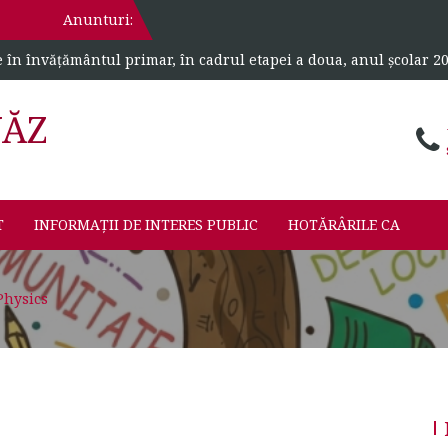
Anunturi:
e în învățământul primar, în cadrul etapei a doua, anul școlar 2
VĂZ
T
INFORMAȚII DE INTERES PUBLIC
HOTĂRÂRILE CA
Physics