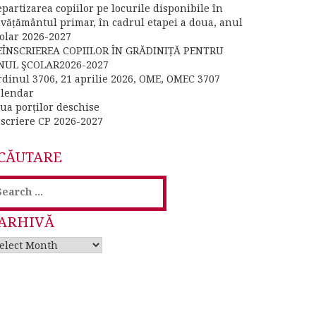
partizarea copiilor pe locurile disponibile în
nvățământul primar, în cadrul etapei a doua, anul
colar 2026-2027
EÎNSCRIEREA COPIILOR ÎN GRĂDINIȚĂ PENTRU
NUL ŞCOLAR2026-2027
rdinul 3706, 21 aprilie 2026, OME, OMEC 3707
alendar
iua porților deschise
nscriere CP 2026-2027
CĂUTARE
earch
or:
ARHIVĂ
rhivă