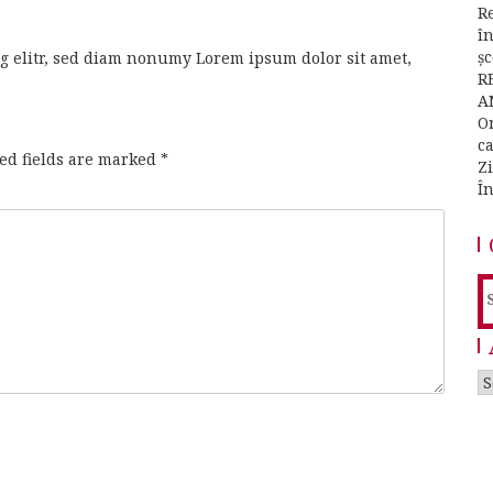
Re
î
ș
g elitr, sed diam nonumy Lorem ipsum dolor sit amet,
R
A
O
c
ed fields are marked
*
Z
Î
S
f
A