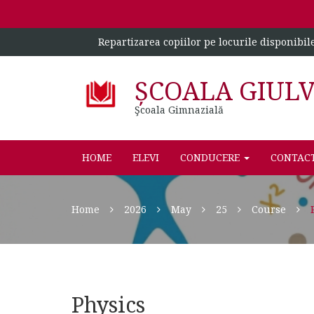
Repartizarea copiilor pe locurile disponibil
ȘCOALA GIUL
Şcoala Gimnazială
HOME
ELEVI
CONDUCERE
CONTAC
Home
2026
May
25
Course
Physics