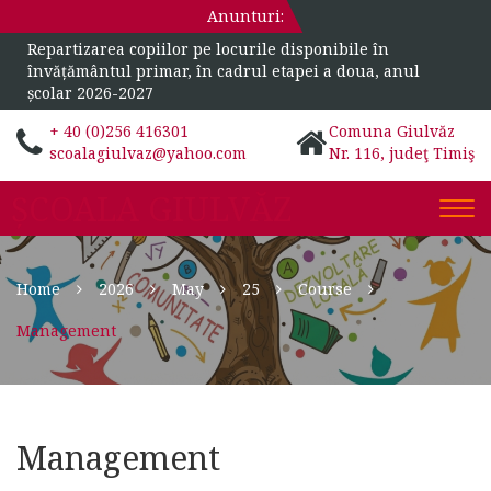
Anunturi:
Repartizarea copiilor pe locurile disponibile în
învățământul primar, în cadrul etapei a doua, anul
școlar 2026-2027
+ 40 (0)256 416301
Comuna Giulvăz
scoalagiulvaz@yahoo.com
Nr. 116, judeţ Timiş
ȘCOALA GIULVĂZ
Togg
navi
Home
2026
May
25
Course
Management
Management