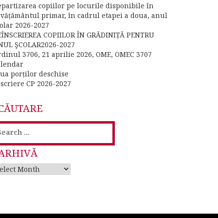
partizarea copiilor pe locurile disponibile în
nvățământul primar, în cadrul etapei a doua, anul
colar 2026-2027
EÎNSCRIEREA COPIILOR ÎN GRĂDINIȚĂ PENTRU
NUL ŞCOLAR2026-2027
rdinul 3706, 21 aprilie 2026, OME, OMEC 3707
alendar
iua porților deschise
nscriere CP 2026-2027
CĂUTARE
earch
or:
ARHIVĂ
rhivă