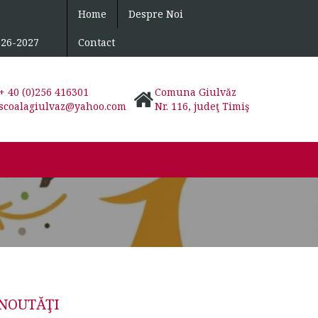
Home
Despre Noi
026-2027
Contact
+ 40 (0)256 416301
Comuna Giulvăz
scoalagiulvaz@yahoo.com
Nr. 116, judeţ Timiş
NOUTĂŢI