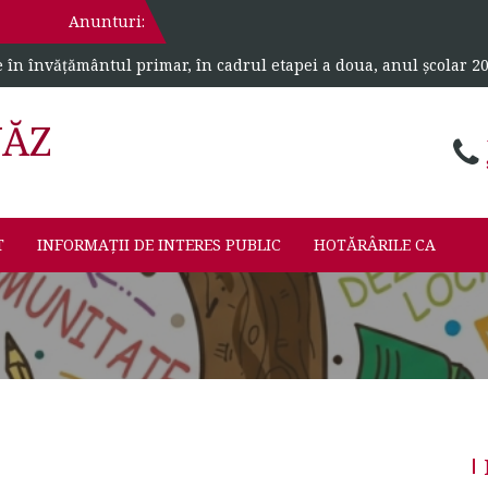
Anunturi:
e în învățământul primar, în cadrul etapei a doua, anul școlar 2
VĂZ
T
INFORMAȚII DE INTERES PUBLIC
HOTĂRÂRILE CA