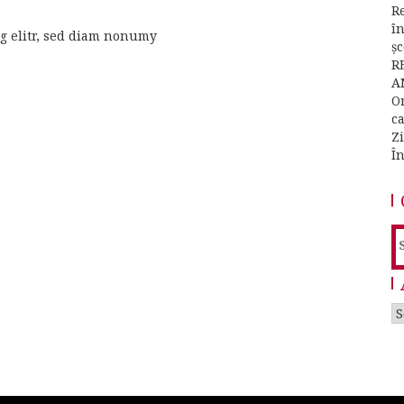
Re
î
ng elitr, sed diam nonumy
ș
R
A
O
c
Z
Î
S
f
A