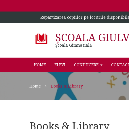
Repartizarea copiilor pe locurile disponibil
ȘCOALA GIUL
Şcoala Gimnazială
HOME
ELEVI
CONDUCERE
CONTAC
Home
Books & Library
Books & Library